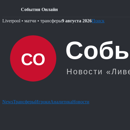
События Онлайн
Skip
Liverpool • матчи • трансферы
9 августа 2026
Поиск
to
content
News
Трансферы
Игроки
Аналитика
Новости