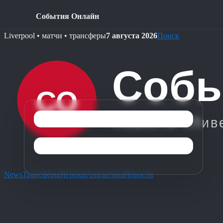
События Онлайн
Skip
Liverpool • матчи • трансферы
7 августа 2026
Поиск
to
content
News
Трансферы
Игроки
Аналитика
Новости