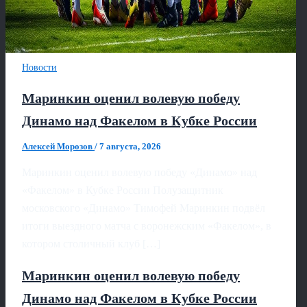
Новости
Маринкин оценил волевую победу
Динамо над Факелом в Кубке России
Алексей Морозов
/
7 августа, 2026
Маринкин оценил волевую победу «Динамо» над
«Факелом» в Кубке России Полузащитник
московского «Динамо» Тимофей Маринкин подвёл
итоги выездного матча с воронежским «Факелом», в
котором столичный клуб […]
Маринкин оценил волевую победу
Динамо над Факелом в Кубке России