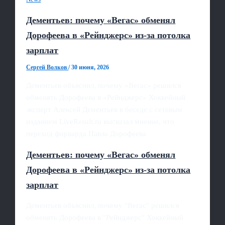
Дементьев: почему «Вегас» обменял
Дорофеева в «Рейнджерс» из‑за потолка
зарплат
Сергей Волков
/
30 июня, 2026
Дементьев объяснил, почему «Вегас» решился
обменять Дорофеева в «Рейнджерс» Хоккейный
эксперт Алексей Дементьев в беседе с сетевым
изданием LiveResult.ru высказал мнение, что
переход форварда Павла Дорофеева
Дементьев: почему «Вегас» обменял
Дорофеева в «Рейнджерс» из‑за потолка
зарплат
Дементьев объяснил, почему "Вегас" решился
обменять Дорофеева в "Рейнджерс" Хоккейный