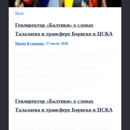
News
Гендиректор «Балтики» о словах
Талалаева и трансфере Бориско в ЦСКА
Мария Кузнецова
/
27 июля, 2026
Гендиректор «Балтики» о словах Талалаева: «После
поражения эмоции зашкаливают, драматизировать
ситуацию с Бориско не стоит» Генеральный
директор калининградской «Балтики» Равиль
Измайлов прокомментировал резонансные
высказывания главного тренера
Гендиректор «Балтики» о словах
Талалаева и трансфере Бориско в ЦСКА
Гендиректор "Балтики" о словах Талалаева: "После
поражения эмоции зашкаливают, драматизировать