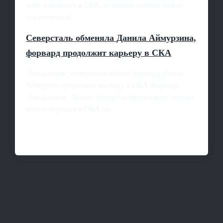
клуб и перешёл в СКА по итогам обмена между
череповецкой
Северсталь обменяла Данила Аймурзина,
форвард продолжит карьеру в СКА
"Северсталь" совершила обмен: форвард Данил
Аймурзин продолжит карьеру в СКА Форвард
"Северстали" Данил Аймурзин официально сменил
клуб и перешёл в СКА по…