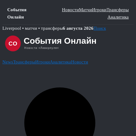
События
Новости
Матчи
Игроки
Трансферы
Онлайн
Аналитика
Skip
Liverpool • матчи • трансферы
6 августа 2026
Поиск
to
content
News
Трансферы
Игроки
Аналитика
Новости