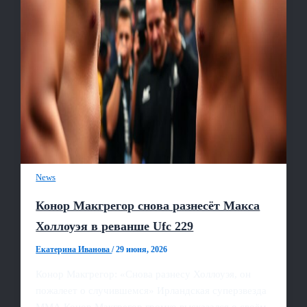
News
Конор Макгрегор снова разнесёт Макса
Холлоуэя в реванше Ufc 229
Екатерина Иванова
/
29 июня, 2026
Конор Макгрегор: «Снова разнесу Холлоуэя, он
пожалеет о случившемся» Ирландская суперзвезда
ММА Конор Макгрегор громко высказался о своём