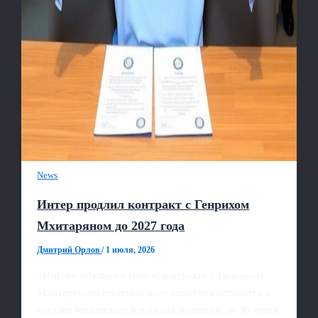
News
Интер продлил контракт с Генрихом
Мхитаряном до 2027 года
Дмитрий Орлов
/
1 июля, 2026
«Интер» объявил о новом контракте с Генрихом
Мхитаряном: опытный полузащитник останется в
составе миланского клуба как минимум до 30 июня