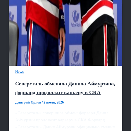
News
Северсталь обменяла Данила Аймурзина,
форвард продолжит карьеру в СКА
Дмитрий Орлов
/
2 июля, 2026
«Северсталь» совершила обмен: форвард Данил
Аймурзин продолжит карьеру в СКА Форвард
«Северстали» Данил Аймурзин официально сменил