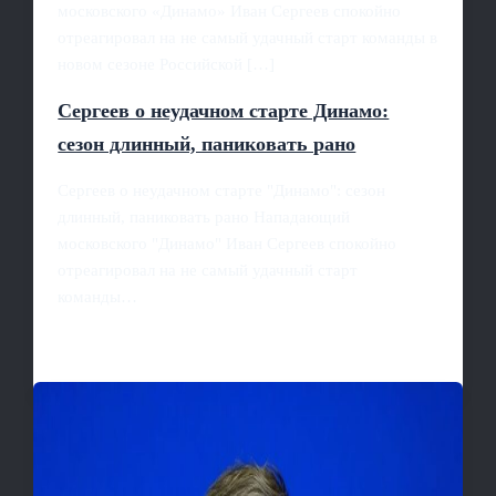
московского «Динамо» Иван Сергеев спокойно
отреагировал на не самый удачный старт команды в
новом сезоне Российской […]
Сергеев о неудачном старте Динамо:
сезон длинный, паниковать рано
Сергеев о неудачном старте "Динамо": сезон
длинный, паниковать рано Нападающий
московского "Динамо" Иван Сергеев спокойно
отреагировал на не самый удачный старт
команды…