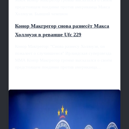
предстоящем поединке против американца Макса
Холлоуэя. Бывший чемпион
Конор Макгрегор снова разнесёт Макса
Холлоуэя в реванше Ufc 229
Конор Макгрегор: "Снова разнесу Холлоуэя, он
пожалеет о случившемся" Ирландская суперзвезда
ММА Конор Макгрегор громко высказался о своём
предстоящем поединке против американца…