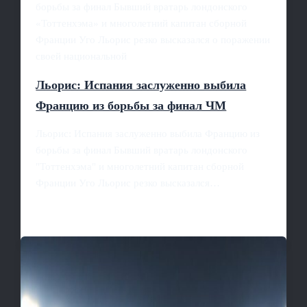
борьбы за финал Бывший вратарь лондонского
«Тоттенхэма» и многолетний капитан сборной
Франции Уго Льорис резко высказался о поражении
своей национальной
Льорис: Испания заслуженно выбила
Францию из борьбы за финал ЧМ
Льорис: Испания заслуженно выбила Францию из
борьбы за финал Бывший вратарь лондонского
"Тоттенхэма" и многолетний капитан сборной
Франции Уго Льорис резко высказался…