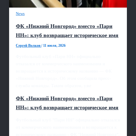
News
ФК «Нижний Новгород» вместо «Пари
НН»: клуб возвращает историческое имя
Сергей Волков
/
11 июля, 2026
Футбольный клуб «Пари НН» официально
отказался от коммерческого наименования и
возвращается к историческому названию — ФК
«Нижний Новгород». Об этом сообщила пресс-
служба команды. Таким образом, уже
ФК «Нижний Новгород» вместо «Пари
НН»: клуб возвращает историческое имя
Футбольный клуб "Пари НН" официально отказался
от коммерческого наименования и возвращается к
историческому названию - ФК "Нижний Новгород".