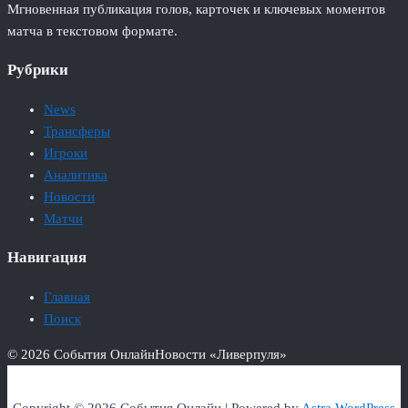
Мгновенная публикация голов, карточек и ключевых моментов
матча в текстовом формате.
Рубрики
News
Трансферы
Игроки
Аналитика
Новости
Матчи
Навигация
Главная
Поиск
© 2026 События Онлайн
Новости «Ливерпуля»