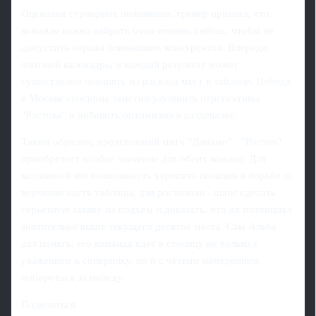
Оценивая турнирное положение, тренер признал, что
команде важно набрать очки именно сейчас, чтобы не
допустить отрыва ближайших конкурентов. Впереди
плотный календарь, и каждый результат может
существенно повлиять на расклад мест в таблице. Победа
в Москве способна заметно улучшить перспективы
"Ростова" и добавить оптимизма в раздевалке.
Таким образом, предстоящий матч "Динамо" - "Ростов"
приобретает особое значение для обеих команд. Для
москвичей это возможность укрепить позиции в борьбе за
верхнюю часть таблицы, для ростовчан - шанс сделать
серьёзную заявку на подъём и доказать, что их потенциал
значительно выше текущего десятое места. Сам Альба
дал понять: его команда едет в столицу не только с
уважением к сопернику, но и с чётким намерением
побороться за победу.
Поделиться