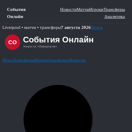
События
Новости
Матчи
Игроки
Трансферы
Онлайн
Аналитика
Skip
Liverpool • матчи • трансферы
7 августа 2026
Поиск
to
content
News
Трансферы
Игроки
Аналитика
Новости