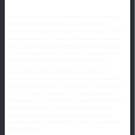
Говоря о составе, Альба уклончиво ответил на вопросы о
возможных ротациях. Он указал, что решение по
стартовому варианту будет принято в день игры с учётом
функционального состояния футболистов и тактических
задач. При этом наставник намекнул, что не исключены
точечные изменения по сравнению с предыдущей игрой,
чтобы лучше приспособиться к манере "Динамо".
Следующим важным моментом специалист назвал
психологическую готовность: команда должна выйти без
излишнего волнения, но с максимальной собранностью. В
штабе "Ростова" убеждены, что излишнее давление и
зацикленность на результате могут помешать качественно
выполнять установку. Поэтому игрокам стараются
донести мысль: важно концентрироваться на каждом
игровом эпизоде, а итоговый счёт станет следствием их
работы на поле.