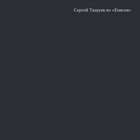
Сергей Ташуев из «Енисея»
опроверг слухи о
назначении в «Ростов»
3
августа, 2026
Сергеев о неудачном старте
Динамо: сезон длинный,
паниковать рано
2 августа,
2026
© 2026 События Онлайн
Новости «Ливерпуля»