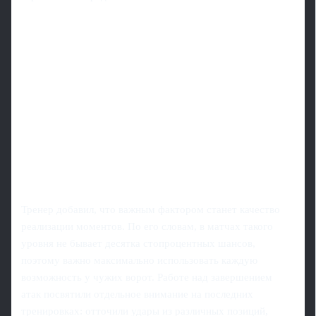
Тренер добавил, что важным фактором станет качество
реализации моментов. По его словам, в матчах такого
уровня не бывает десятка стопроцентных шансов,
поэтому важно максимально использовать каждую
возможность у чужих ворот. Работе над завершением
атак посвятили отдельное внимание на последних
тренировках: отточили удары из различных позиций,