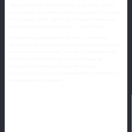
"Мы подготовили свои наработки, но не стану заранее
рассказывать, чем именно собираемся удивить соперника.
Наша задача - найти такой план, который максимально
повысит наши шансы на победу", - сказал Альба.
Специалист подчеркнул, что "Ростов" в этом матче
постарается не только сдержать атакующий порыв хозяев,
но и навязать им свою игру, а не просто реагировать на
действия москвичей. По его словам, команда не
собирается отсиживаться в обороне и готова
использовать возникающие возможности в контратаках и
позиционных наступлениях.