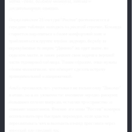
матча - голы, опасные моменты, замены и
дисциплинарные санкции.
Перед началом 21-го тура "Ростов" располагается в
середине таблицы, находясь на десятой строчке. Команда
старается закрепиться в более комфортной зоне и
приблизиться к группе клубов, ведущих борьбу за
еврокубковые позиции. "Динамо" же идёт выше, на
седьмом месте, и также решает свои задачи в верхней
части турнирной таблицы. Таким образом, очки нужны
обоим коллективам, что обещает сделать встречу
принципиальной и напряжённой.
Альба признался, что учитывает не только силу "Динамо"
в атаке, но и их уязвимости: москвичи нередко рискуют
большими силами впереди, оставляя пространство за
спинами защитников. Именно эти зоны "Ростов" намерен
использовать при быстрых переходах, если удастся
перехватывать мяч и выходить из-под прессинга через
короткий или средний пас.