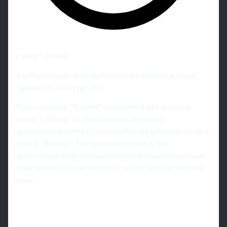
4 минут чтения
Альба рассказал, чего ждёт от поединка с московским
"Динамо" в 21‑м туре РПЛ
Главный тренер "Ростова" Джонатан Альба накануне
выезда в Москву поделился своим видением
предстоящего матча 21-го тура Российской премьер‑лиги
против "Динамо". Наставник подчеркнул, что
предстоящая встреча станет для его команды серьёзным
испытанием как в тактическом, так и в психологическом
плане.