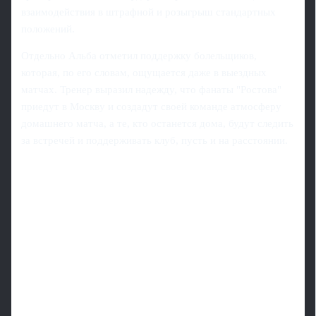
взаимодействия в штрафной и розыгрыш стандартных
положений.
Отдельно Альба отметил поддержку болельщиков,
которая, по его словам, ощущается даже в выездных
матчах. Тренер выразил надежду, что фанаты "Ростова"
приедут в Москву и создадут своей команде атмосферу
домашнего матча, а те, кто останется дома, будут следить
за встречей и поддерживать клуб, пусть и на расстоянии.