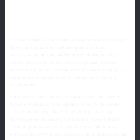
Отдельно Альба остановился на важности концентрации:
против команды, много забивающей и активно
использующей фланги, любая потеря внимания может
стоить результата. По его словам, игрокам "Ростова"
придётся отработать на максимум в каждом эпизоде - от
единоборств в центре поля до стандартах у своих и
чужих ворот.
Наставник также отметил, что матч в Москве важен не
только с турнирной точки зрения, но и с точки зрения
самооценки коллектива. Успешный результат в игре
против одного из лидеров чемпионата может придать
команде дополнительную уверенность на финишной
трети сезона. Внутри коллектива это воспринимается как