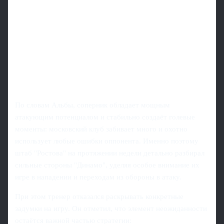
По словам Альбы, соперник обладает мощным
атакующим потенциалом и стабильно создаёт голевые
моменты: московский клуб забивает много и охотно
использует любые ошибки оппонента. Именно поэтому
штаб "Ростова" на протяжении недели детально разбирал
сильные стороны "Динамо", уделяя особое внимание их
игре в нападении и переходам из обороны в атаку.
При этом тренер отказался раскрывать конкретные
задумки на игру. Он отметил, что элемент неожиданности
остаётся важной частью стратегии: