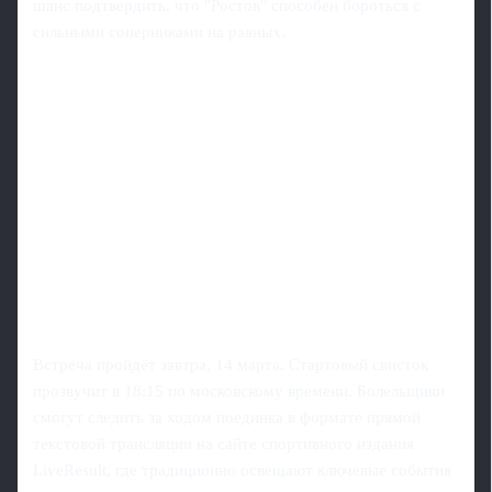
шанс подтвердить, что "Ростов" способен бороться с
сильными соперниками на равных.
Встреча пройдёт завтра, 14 марта. Стартовый свисток
прозвучит в 18:15 по московскому времени. Болельщики
смогут следить за ходом поединка в формате прямой
текстовой трансляции на сайте спортивного издания
LiveResult, где традиционно освещают ключевые события