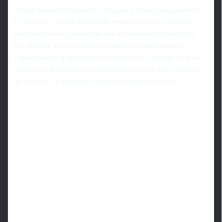
Альба также подчеркнул, что даже в случае неудачи матч
с "Динамо" станет ценным источником опыта. В штабе
рассматривают такие игры как возможность проверить
готовность команды к серьёзным вызовам, выявить
слабые места и скорректировать работу. Но при этом на
установке игрокам будет чётко обозначена цель - борьба
за три очка, а не просто достойное сопротивление.