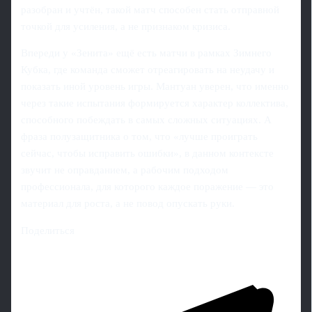
разобран и учтён, такой матч способен стать отправной
точкой для усиления, а не признаком кризиса.
Впереди у «Зенита» ещё есть матчи в рамках Зимнего
Кубка, где команда сможет отреагировать на неудачу и
показать иной уровень игры. Мантуан уверен, что именно
через такие испытания формируется характер коллектива,
способного побеждать в самых сложных ситуациях. А
фраза полузащитника о том, что «лучше проиграть
сейчас, чтобы исправить ошибки», в данном контексте
звучит не оправданием, а рабочим подходом
профессионала, для которого каждое поражение — это
материал для роста, а не повод опускать руки.
Поделиться