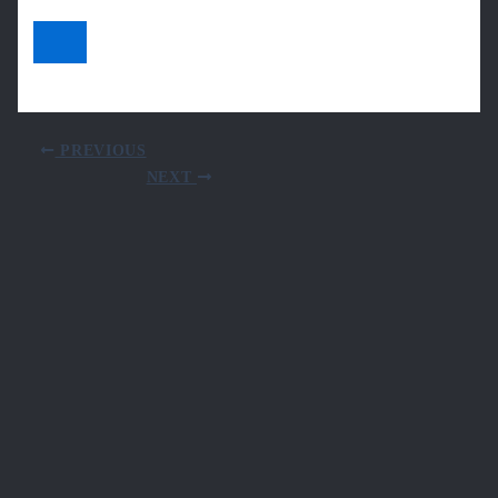
PREVIOUS
NEXT