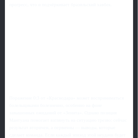
прогресс, что и подчёркивает бразильский хавбек.
Поражение 0:3 от «Краснодара» может восприниматься
болельщиками болезненно, особенно на фоне
завышенных ожиданий от «Зенита». Однако позиция
Мантуана помогает взглянуть на ситуацию трезво: сейчас
результат вторичен, а первичны — выводы, которые
сделает команда. Если каждый эпизод этой неудачи будет