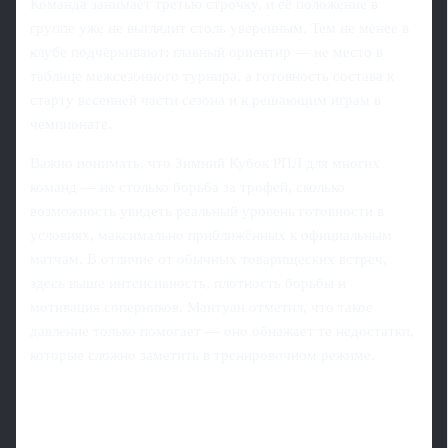
Команда занимает третью строчку, и её положение в
группе уже не выглядит столь уверенным. Тем не менее в
клубе подчёркивают: главный ориентир — не место в
таблице межсезонного турнира, а готовность состава к
старту весенней части сезона и к решающим играм в
чемпионате.
Важно понимать, что Зимний Кубок РПЛ для многих
команд — не столько борьба за трофей, сколько
возможность увидеть реальный уровень готовности в
условиях, максимально приближённых к официальным
матчам. В отличие от обычных товарищеских встреч,
здесь выше интенсивность, плотность борьбы и
мотивация соперников. Мантуан отметил, что такое
давление только помогает — оно обнажает те недостатки,
которые сложно заметить в тренировочном режиме.