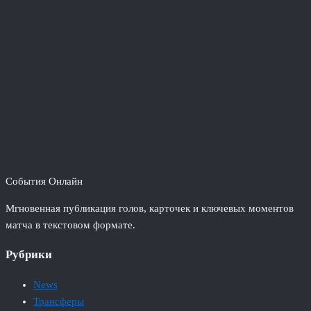
События Онлайн
Мгновенная публикация голов, карточек и ключевых моментов
матча в текстовом формате.
Рубрики
News
Трансферы