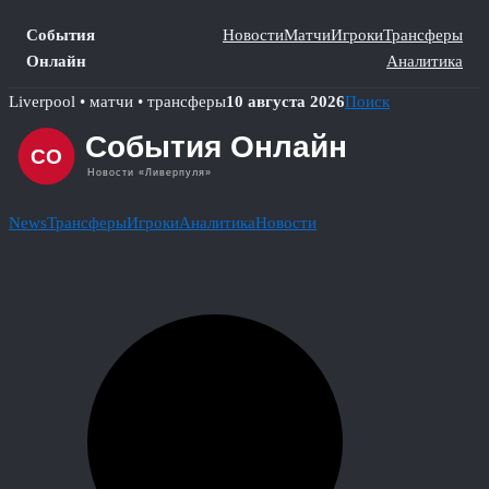
События
Новости
Матчи
Игроки
Трансферы
Онлайн
Аналитика
Skip
Liverpool • матчи • трансферы
10 августа 2026
Поиск
to
content
News
Трансферы
Игроки
Аналитика
Новости