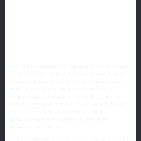
Для «Зенита» поражение от «Краснодара» стало сигналом
о том, что уровень конкуренции в российском футболе
растёт, и прошлые заслуги уже не гарантируют лёгких
побед. Бразильский полузащитник подчеркнул, что
соперник показал хорошую организацию, быстроту в
атаке и дисциплину в обороне. Это ещё раз напоминает,
что чемпиону страны необходимо постоянно
прогрессировать, а не полагаться на привычное
преимущество в классе.
Одним из ключевых выводов, о котором косвенно говорил