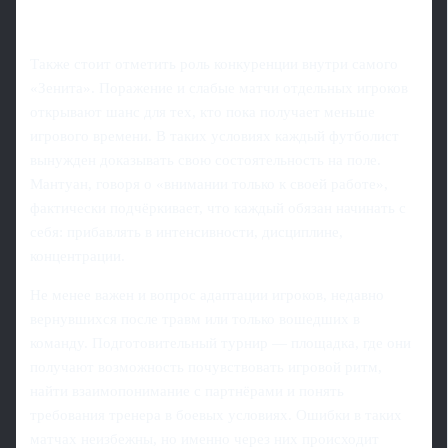
Также стоит отметить роль конкуренции внутри самого
«Зенита». Поражение и слабые матчи отдельных игроков
открывают шанс для тех, кто пока получает меньше
игрового времени. В таких условиях каждый футболист
вынужден доказывать свою состоятельность на поле.
Мантуан, говоря о «внимании только к своей работе»,
фактически подчёркивает, что каждый обязан начинать с
себя: прибавлять в интенсивности, дисциплине,
концентрации.
Не менее важен и вопрос адаптации игроков, недавно
вернувшихся после травм или только вошедших в
команду. Подготовительный турнир — площадка, где они
получают возможность почувствовать игровой ритм,
найти взаимопонимание с партнёрами и понять
требования тренера в боевых условиях. Ошибки в таких
матчах неизбежны, но именно через них происходит