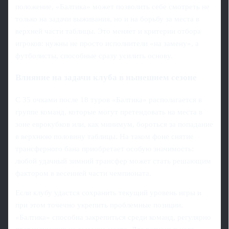
положение, «Балтика» может позволить себе смотреть не
только на задачи выживания, но и на борьбу за места в
верхней части таблицы. Это меняет и критерии отбора
игроков: нужны не просто исполнители «на замену», а
футболисты, способные сразу усилить основу.
Влияние на задачи клуба в нынешнем сезоне
С 35 очками после 18 туров «Балтика» располагается в
группе команд, которые могут претендовать на места в
зоне еврокубков или, как минимум, бороться за попадание
в верхнюю половину таблицы. На таком фоне снятие
трансферного бана приобретает особую значимость:
любой удачный зимний трансфер может стать решающим
фактором в весенней части чемпионата.
Если клубу удастся сохранить текущий уровень игры и
при этом точечно укрепить проблемные позиции,
«Балтика» способна закрепиться среди команд, регулярно