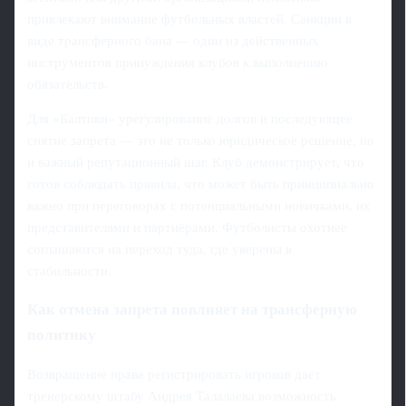
привлекают внимание футбольных властей. Санкции в
виде трансферного бана — один из действенных
инструментов принуждения клубов к выполнению
обязательств.
Для «Балтики» урегулирование долгов и последующее
снятие запрета — это не только юридическое решение, но
и важный репутационный шаг. Клуб демонстрирует, что
готов соблюдать правила, что может быть принципиально
важно при переговорах с потенциальными новичками, их
представителями и партнёрами. Футболисты охотнее
соглашаются на переход туда, где уверены в
стабильности.
Как отмена запрета повлияет на трансферную
политику
Возвращение права регистрировать игроков даёт
тренерскому штабу Андрея Талалаева возможность