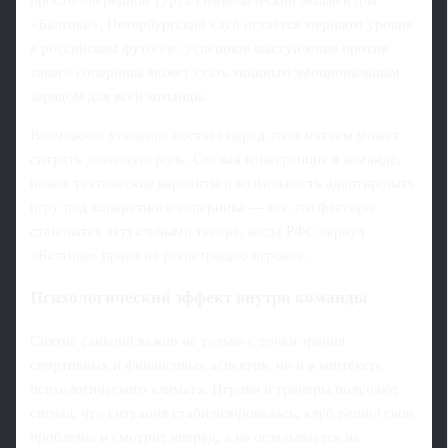
«Балтики». Петербургский клуб остаётся мерилом уровня
в российском футболе: успешное выступление против
такого соперника может стать мощным эмоциональным
зарядом для всей команды.
Возможное усиление состава перед этим матчем может
сыграть значимую роль. Свежая конкуренция в команде,
новые тактические варианты и возможность адаптировать
игру под конкретного соперника — все эти факторы
становятся актуальными теперь, когда РФС вернул
«Балтике» право на регистрацию игроков.
Психологический эффект внутри команды
Снятие санкций важно не только с точки зрения
спортивных и финансовых аспектов, но и в контексте
психологического климата. Игроки и тренеры получают
сигнал, что ситуация стабилизировалась, клуб решил свои
проблемы и смотрит вперёд, а не оглядывается на