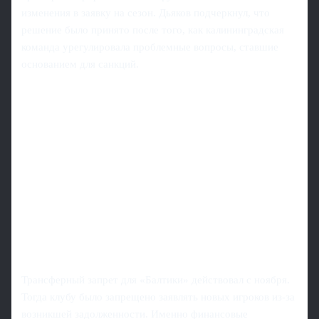
изменения в заявку на сезон. Дьяков подчеркнул, что
решение было принято после того, как калининградская
команда урегулировала проблемные вопросы, ставшие
основанием для санкций.
Трансферный запрет для «Балтики» действовал с ноября.
Тогда клубу было запрещено заявлять новых игроков из‑за
возникшей задолженности. Именно финансовые