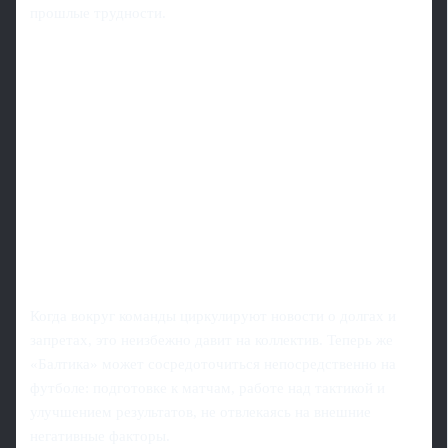
прошлые трудности.
Когда вокруг команды циркулируют новости о долгах и
запретах, это неизбежно давит на коллектив. Теперь же
«Балтика» может сосредоточиться непосредственно на
футболе: подготовке к матчам, работе над тактикой и
улучшением результатов, не отвлекаясь на внешние
негативные факторы.