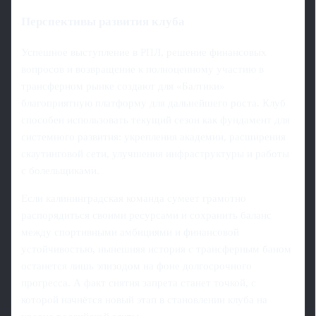
Перспективы развития клуба
Успешное выступление в РПЛ, решение финансовых
вопросов и возвращение к полноценному участию в
трансферном рынке создают для «Балтики»
благоприятную платформу для дальнейшего роста. Клуб
способен использовать текущий сезон как фундамент для
системного развития: укрепления академии, расширения
скаутинговой сети, улучшения инфраструктуры и работы
с болельщиками.
Если калининградская команда сумеет грамотно
распорядиться своими ресурсами и сохранить баланс
между спортивными амбициями и финансовой
устойчивостью, нынешняя история с трансферным баном
останется лишь эпизодом на фоне долгосрочного
прогресса. А факт снятия запрета станет точкой, с
которой начнётся новый этап в становлении клуба на