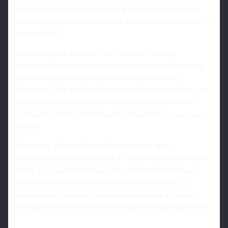
обязательства, не исполненные в установленные сроки,
стали формальным поводом для введения ограничений со
стороны РФС.
Снятие запрета означает, что «Балтика» смогла
рассчитаться по долгам или предоставить необходимые
гарантии, удовлетворив требования футбольных
инстанций. Для клуба это принципиально важный шаг: до
конца сезона команда получает возможность точечно
усиливать состав и оперативно реагировать на кадровые
потери.
По итогам 18 туров Российской премьер‑лиги
калининградский клуб набрал 35 очков и занимает пятое
место в турнирной таблице. Для дебютанта РПЛ такое
положение можно считать более чем достойным, а
возвращение права на регистрацию игроков добавляет
команде тактической гибкости в борьбе за высокие места.