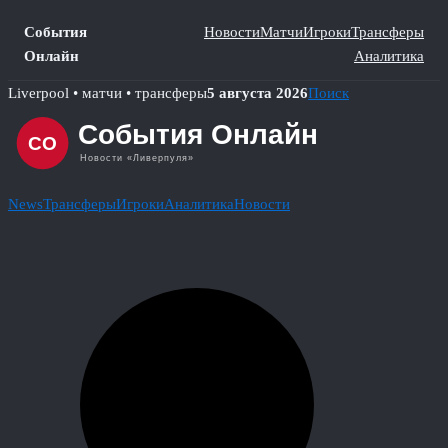
События
Новости
Матчи
Игроки
Трансферы
Онлайн
Аналитика
Skip
Liverpool • матчи • трансферы
5 августа 2026
Поиск
to
content
News
Трансферы
Игроки
Аналитика
Новости