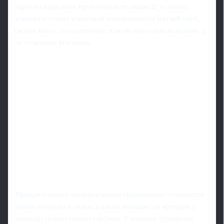
адресно закрывать проблемные позиции. В условиях
длинного сезона и высокой интенсивности матчей клуб,
скорее всего, сосредоточится не на массовых покупках, а
на точечном усилении.
Приоритетными направлениями традиционно становятся
линии обороны и атаки, а также позиции, на которых у
команды недостаточно глубины. Учитывая турнирное