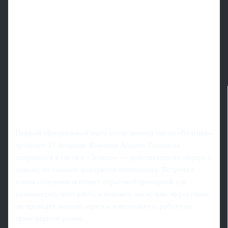
Первый официальный матч после зимней паузы «Балтика»
проведёт 27 февраля. Команда Андрея Талалаева
отправится в гости к «Зениту» — действующему лидеру и
одному из главных фаворитов чемпионата. Встреча с
таким соперником станет серьёзной проверкой для
калининградского клуба и покажет, насколько эффективно
он проведёт зимний отрезок и возможную работу на
трансферном рынке.