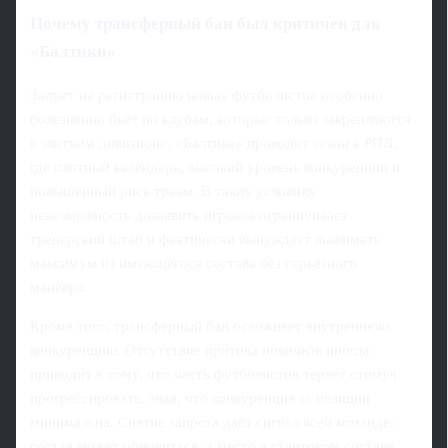
Почему трансферный бан был критичен для
«Балтики»
Запрет на регистрацию новых футболистов особенно
болезненно бьёт по клубам, которые только закрепляются
в элитном дивизионе. «Балтика» проводит сезон в РПЛ,
где плотный календарь, высокий уровень конкуренции и
повышенный риск травм. В таких условиях
невозможность дозаявить игроков ограничивает
тренерский штаб и фактически вынуждает выжимать
максимум из имеющегося состава без серьёзного
манёвра.
Кроме того, трансферный бан осложняет внутреннюю
конкуренцию. Отсутствие притока новичков иногда
приводит к тому, что часть футболистов теряет стимул
прогрессировать, зная, что конкуренция за позиции
минимальна. Снятие запрета даёт сигнал всей команде:
состав может обновиться, а место в стартовом составе