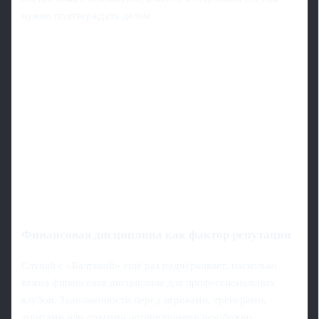
нужно подтверждать делом.
Финансовая дисциплина как фактор репутации
Случай с «Балтикой» ещё раз подчёркивает, насколько
важна финансовая дисциплина для профессиональных
клубов. Задолженности перед игроками, тренерами,
агентами или другими организациями неизбежно