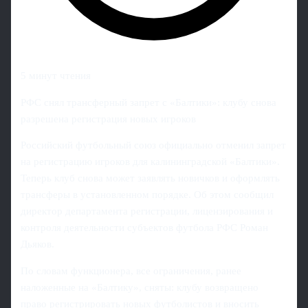
5 минут чтения
РФС снял трансферный запрет с «Балтики»: клубу снова
разрешена регистрация новых игроков
Российский футбольный союз официально отменил запрет
на регистрацию игроков для калининградской «Балтики».
Теперь клуб снова может заявлять новичков и оформлять
трансферы в установленном порядке. Об этом сообщил
директор департамента регистрации, лицензирования и
контроля деятельности субъектов футбола РФС Роман
Дьяков.
По словам функционера, все ограничения, ранее
наложенные на «Балтику», сняты: клубу возвращено
право регистрировать новых футболистов и вносить