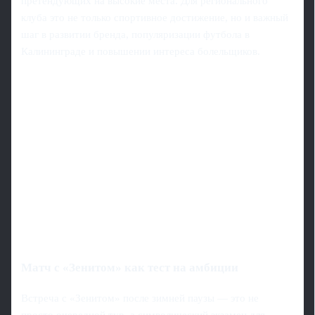
претендующих на высокие места. Для регионального
клуба это не только спортивное достижение, но и важный
шаг в развитии бренда, популяризации футбола в
Калининграде и повышении интереса болельщиков.
Матч с «Зенитом» как тест на амбиции
Встреча с «Зенитом» после зимней паузы — это не
просто очередной тур, а символический экзамен для