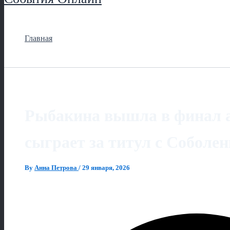
Главная
Рыбакина вышла в финал au
сыграет за титул с Соболе
By
Анна Петрова
/
29 января, 2026