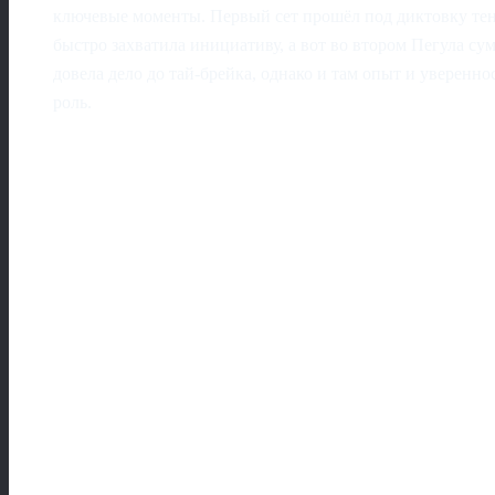
ключевые моменты. Первый сет прошёл под диктовку тенн
быстро захватила инициативу, а вот во втором Пегула сум
довела дело до тай-брейка, однако и там опыт и увере
роль.