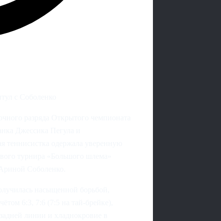
итул с Соболенко
чного разряда Открытого чемпионата
анка Джессика Пегула и
ая теннисистка одержала уверенную
ервого турнира «Большого шлема»
а Ариной Соболенко.
получилась насыщенной борьбой,
том 6:3, 7:6 (7:5 на тай-брейке),
задней линии и хладнокровие в