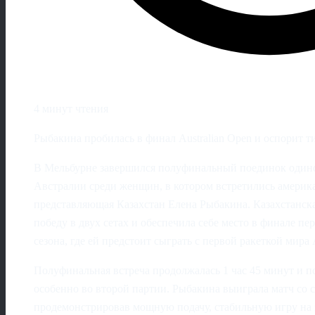
4 минут чтения
Рыбакина пробилась в финал Australian Open и оспорит т
В Мельбурне завершился полуфинальный поединок одино
Австралии среди женщин, в котором встретились америк
представляющая Казахстан Елена Рыбакина. Казахстанск
победу в двух сетах и обеспечила себе место в финале п
сезона, где ей предстоит сыграть с первой ракеткой мир
Полуфинальная встреча продолжалась 1 час 45 минут и 
особенно во второй партии. Рыбакина выиграла матч со счё
продемонстрировав мощную подачу, стабильную игру на 