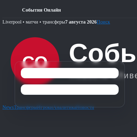
События Онлайн
Skip
Liverpool • матчи • трансферы
7 августа 2026
Поиск
to
content
News
Трансферы
Игроки
Аналитика
Новости