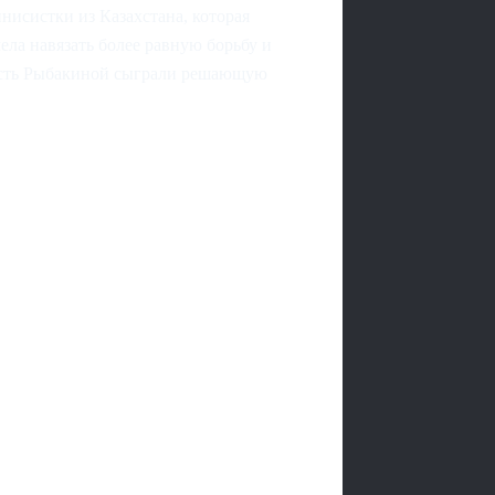
исистки из Казахстана, которая
ела навязать более равную борьбу и
нность Рыбакиной сыграли решающую