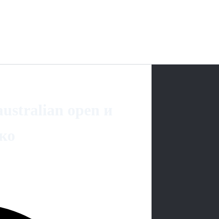
stralian open и
нко