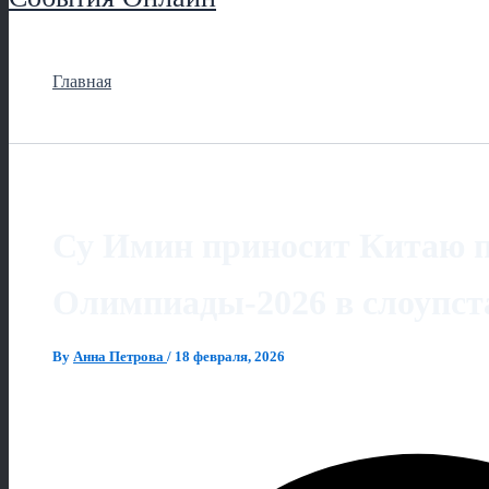
Главная
Су Имин приносит Китаю п
Олимпиады‑2026 в слоупст
By
Анна Петрова
/
18 февраля, 2026