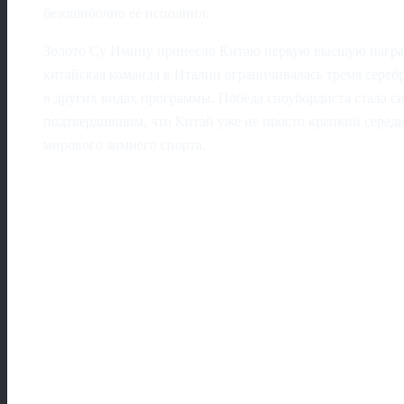
безошибочно её исполнил.
Золото Су Имину принесло Китаю первую высшую наград
китайская команда в Италии ограничивалась тремя сере
в других видах программы. Победа сноубордиста стала 
подтвердившим, что Китай уже не просто крепкий середн
мирового зимнего спорта.