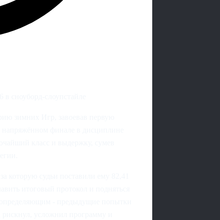
 в сноуборд-слоупстайле
рию зимних Игр, завоевав первую
В напряжённом финале в дисциплине
очайший класс и выдержку, сумев
егии.
а которую судьи поставили ему 82,41
главить итоговый протокол и подняться
л определяющим - предыдущие попытки
ц рискнул, усложнил программу и