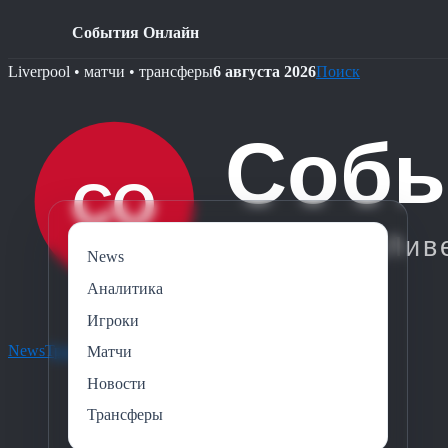
События Онлайн
Skip
Liverpool • матчи • трансферы
6 августа 2026
Поиск
to
content
News
Аналитика
Игроки
News
Трансферы
Игроки
Аналитика
Новости
Матчи
Новости
Трансферы