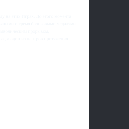
у на этих Играх. До этого момента
бряными и тремя бронзовыми медалями
символическим прорывом,
як, а один из центров притяжения