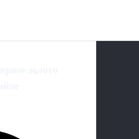
ервое золото
айле