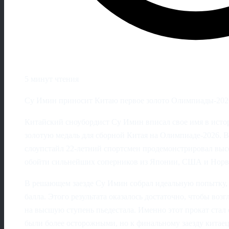
5 минут чтения
Су Имин приносит Китаю первое золото Олимпиады‑2026
Китайский сноубордист Су Имин вписал свое имя в исто
золотую медаль для сборной Китая на Олимпиаде‑2026. 
слоупстайл 22-летний спортсмен продемонстрировал выс
обойти сильнейших соперников из Японии, США и Норв
В решающем заезде Су Имин собрал идеальную попытку, з
балла. Этого результата оказалось достаточно, чтобы воз
на высшую ступень пьедестала. Именно этот прокат ста
были более осторожными, но к финальному заезду китае