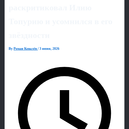
раскритиковал Илию
Топурию и усомнился в его
звёздности
By
Роман Ковалёв
/
3 июня, 2026