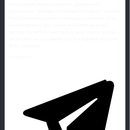
или реальный интерес аудитории, выраженный в
обсуждениях, продажах трансляций и антураже турниров.
Пока Топурия продолжает побеждать и защищать титул,
его популярность будет расти независимо от чужой
критики. Но именно такие голоса, как у Усмана, не дают
дискуссии о его настоящем статусе в мировой иерархии
ММА затихнуть.
Поделиться