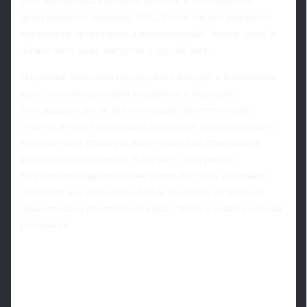
UFC неизбежны. Критикуя уровень и популярность
действующего чемпиона UFC, Усман словно заявляет о
готовности представить альтернативный "номер один" в
лёгком весе, даже выступая в другой лиге.
Подобные заявления подогревают интерес к возможным
кросс-организационным поединкам в будущем.
Болельщики уже не раз обсуждали гипотетические
схватки между чемпионами различных промоушенов, и
история знает примеры, когда такие бои становились
культовыми событиями. В случае с Топурией и
Нурмагомедовым это также могло бы стать заметным
событием для всего мира ММА, особенно на фоне их
диаметрально противоположных стилей и резкого обмена
репликами.