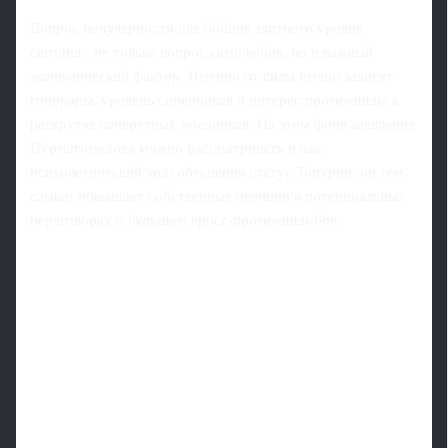
Вопрос популярности для бойцов элитного уровня
сегодня - не только вопрос самолюбия, но и важный
экономический фактор. Именно от силы имени зависят
гонорары, уровень соперников и интерес промоушена к
раскрутке конкретных поединков. На этом фоне заявления
Нурмагомедова можно рассматривать и как
психологический ход: обесценив статус Топурии, он тем
самым повышает собственные позиции в потенциальных
переговорах о будущем кросс-промоушен-бое.