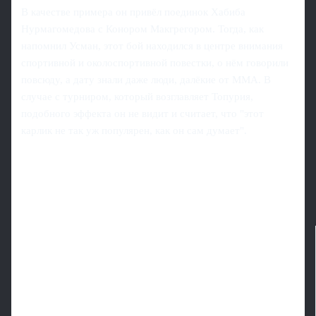
В качестве примера он привёл поединок Хабиба
Нурмагомедова с Конором Макгрегором. Тогда, как
напомнил Усман, этот бой находился в центре внимания
спортивной и околоспортивной повестки, о нём говорили
повсюду, а дату знали даже люди, далёкие от ММА. В
случае с турниром, который возглавляет Топурия,
подобного эффекта он не видит и считает, что "этот
карлик не так уж популярен, как он сам думает".