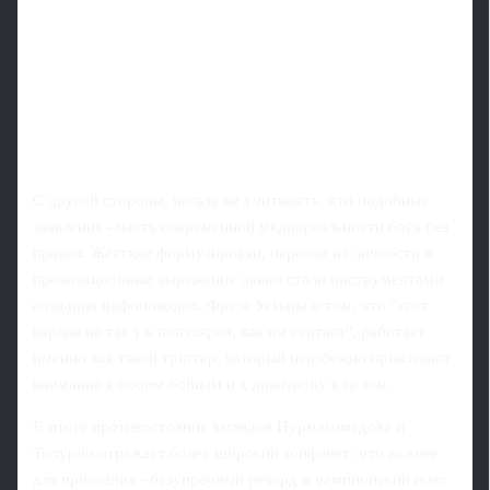
С другой стороны, нельзя не учитывать, что подобные
заявления - часть современной медиареальности боёв без
правил. Жёсткие формулировки, переход на личности и
провокационные выражения давно стали инструментами
создания инфоповодов. Фраза Усмана о том, что "этот
карлик не так уж популярен, как он считает", работает
именно как такой триггер, который неизбежно привлекает
внимание к обоим бойцам и к дивизиону в целом.
В итоге противостояние взглядов Нурмагомедова и
Топурии отражает более широкий конфликт: что важнее
для признания - безупречный рекорд и чемпионский пояс