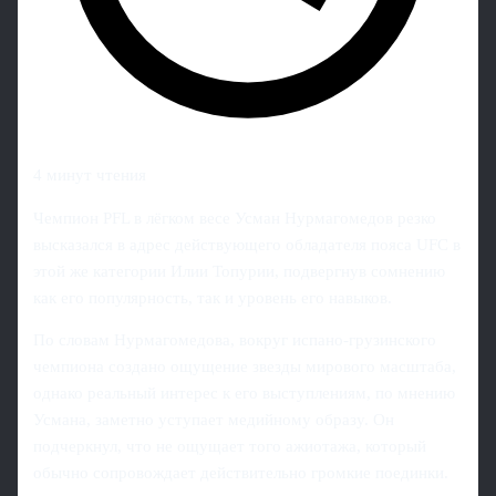
4 минут чтения
Чемпион PFL в лёгком весе Усман Нурмагомедов резко
высказался в адрес действующего обладателя пояса UFC в
этой же категории Илии Топурии, подвергнув сомнению
как его популярность, так и уровень его навыков.
По словам Нурмагомедова, вокруг испано-грузинского
чемпиона создано ощущение звезды мирового масштаба,
однако реальный интерес к его выступлениям, по мнению
Усмана, заметно уступает медийному образу. Он
подчеркнул, что не ощущает того ажиотажа, который
обычно сопровождает действительно громкие поединки.