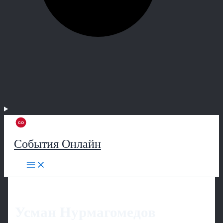
События Онлайн
Усман Нурмагомедов