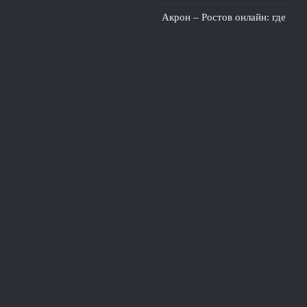
Акрон – Ростов онлайн: где
смотреть трансляцию Кубка
России 4 августа
4 августа,
2026
Сергей Ташуев из «Енисея»
опроверг слухи о
назначении в «Ростов»
3
августа, 2026
© 2026 События Онлайн
Новости «Ливерпуля»
News
Аналитика
Игроки