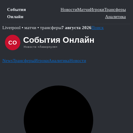
События
Новости
Матчи
Игроки
Трансферы
Онлайн
Аналитика
Skip
Liverpool • матчи • трансферы
7 августа 2026
Поиск
to
content
News
Трансферы
Игроки
Аналитика
Новости