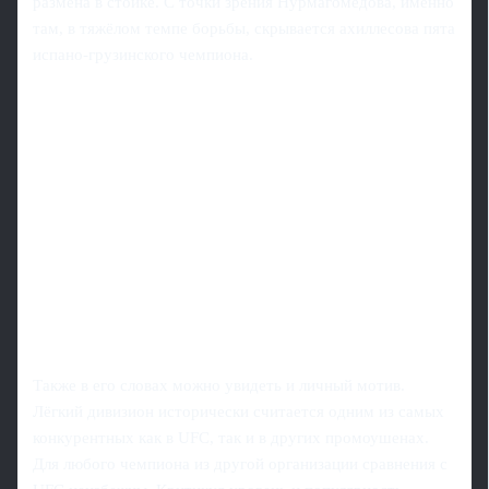
размена в стойке. С точки зрения Нурмагомедова, именно
там, в тяжёлом темпе борьбы, скрывается ахиллесова пята
испано-грузинского чемпиона.
Также в его словах можно увидеть и личный мотив.
Лёгкий дивизион исторически считается одним из самых
конкурентных как в UFC, так и в других промоушенах.
Для любого чемпиона из другой организации сравнения с