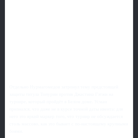
Отдельно Нурмагомедов затронул тему предстоящей
защиты титула Топурии против Джастина Гэтжи на
турнире, который пройдёт в Белом доме. Усман
признался, что даже не в курсе точной даты ивента: для
него это яркий маркер того, что турнир не обсуждается
столь массово, как это бывает с по-настоящему крупными
боями.