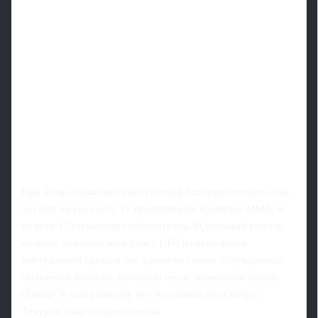
При этом статистика выступлений Топурии говорит сама
за себя: на его счету 17 поединков по правилам ММА, и
во всех 17 он выходил победителем. Идеальный рекорд,
наличие чемпионского пояса UFC и серия ярких
выступлений сделали его одним из самых обсуждаемых
лёгковесов планеты, особенно после завоевания титула.
Однако Усман убеждён, что медийный шум вокруг
Топурии сильно преувеличен.