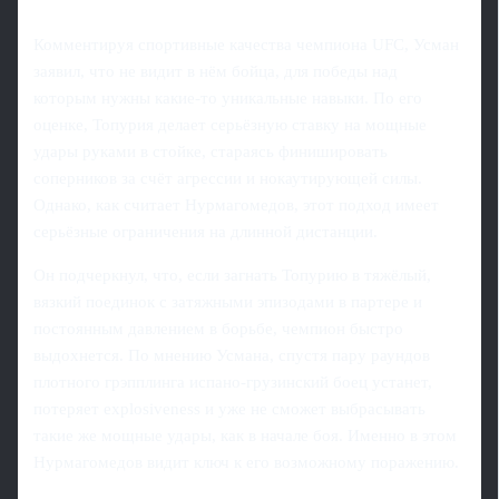
Комментируя спортивные качества чемпиона UFC, Усман
заявил, что не видит в нём бойца, для победы над
которым нужны какие-то уникальные навыки. По его
оценке, Топурия делает серьёзную ставку на мощные
удары руками в стойке, стараясь финишировать
соперников за счёт агрессии и нокаутирующей силы.
Однако, как считает Нурмагомедов, этот подход имеет
серьёзные ограничения на длинной дистанции.
Он подчеркнул, что, если загнать Топурию в тяжёлый,
вязкий поединок с затяжными эпизодами в партере и
постоянным давлением в борьбе, чемпион быстро
выдохнется. По мнению Усмана, спустя пару раундов
плотного грэпплинга испано-грузинский боец устанет,
потеряет explosiveness и уже не сможет выбрасывать
такие же мощные удары, как в начале боя. Именно в этом
Нурмагомедов видит ключ к его возможному поражению.