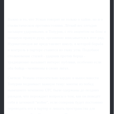
Важно и то, что Усман говорит не только о хайпе, но и о
стилистическом противостоянии. Лёгкий вес сегодня
насыщен ударниками, и Топурия, с его акцентом на бокс и
мощную правую руку, органично вписывается в этот ряд.
Нурмагомедов же представляет школу, в которой борьба
и контроль в партере ставятся во главу угла. Подобное
столкновение стилей - ударник против борца -
традиционно вызывает интерес публики, особенно если
оба бойца - чемпионы в своих лигах.
Скепсис Усмана относительно кардио и выносливости
Топурии поднимает важную тему: многие из побед
нынешнего чемпиона UFC были одержаны до поздних
раундов, что порождает вопросы о том, как он поведёт
себя в затяжной "войне", если соперник будет постоянно
переводить его в партер и лишать пространства для