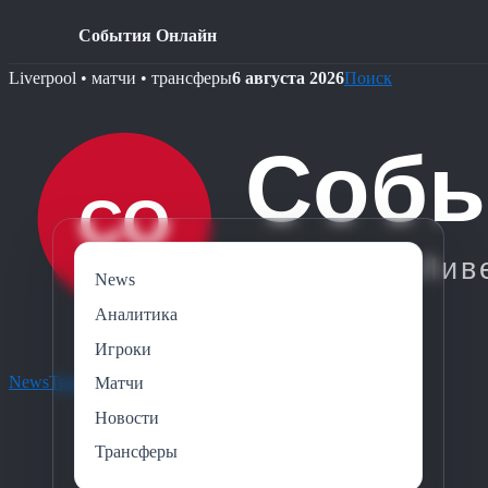
События Онлайн
Skip
Liverpool • матчи • трансферы
6 августа 2026
Поиск
to
content
News
Аналитика
Игроки
News
Трансферы
Игроки
Аналитика
Новости
Матчи
Новости
Трансферы