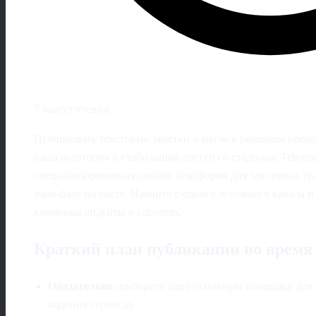
7 минут чтения
Публиковать текстовые заметки о матче в реальном времен
ваша аудитория и стабильный доступ со стадиона: Telegram
специализированная онлайн платформа для текстовых тр
лайв‑блог на сайте. Начните с одного основного канала 
ключевые апдейты в соцсетях.
Краткий план публикации во время
Обязательно:
выберите одну основную площадку для л
падения сервиса).