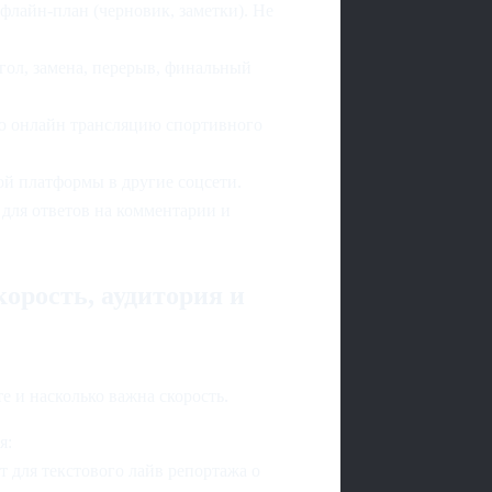
флайн‑план (черновик, заметки). Не
гол, замена, перерыв, финальный
ую онлайн трансляцию спортивного
ой платформы в другие соцсети.
 для ответов на комментарии и
орость, аудитория и
е и насколько важна скорость.
я:
т для текстового лайв репортажа о