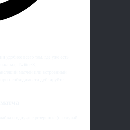
и удобнее всего там, где уже есть
‑канал, Twitter/X,
ансляций матчей или встроенный
и при необходимости дублируйте
 матча
айва и одну-две резервные (на случай