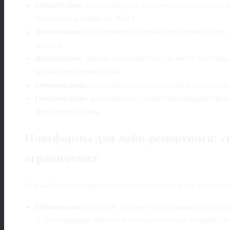
Обязательно:
протестируйте интернет на стадионе и о
полагайтесь только на Wi‑Fi.
Желательно:
подготовьте шаблоны сообщений: старт, 
свисток.
Желательно:
заранее анонсируйте, где вести текстов
матча будете именно вы.
Опционально:
настройте автокросспостинг из основн
Опционально:
договоритесь с соавтором/модератором
фильтрации спама.
Платформы для лайв-репортинга: ск
ограничения
Для выбора площадки сначала определите, кому вы пишет
Обязательно:
оцените, где уже есть активная аудитори
собственный сайт/блог (в том числе как лучший сай