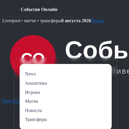
События Онлайн
Skip
Liverpool • матчи • трансферы
8 августа 2026
Поиск
to
content
News
Аналитика
Игроки
News
Трансферы
Игроки
Аналитика
Новости
Матчи
Новости
Трансферы