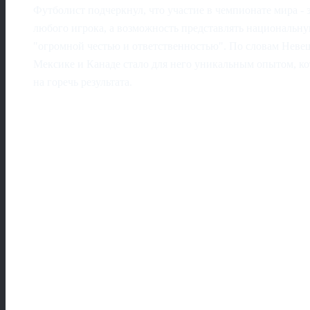
Футболист подчеркнул, что участие в чемпионате мира - 
любого игрока, а возможность представлять национальну
"огромной честью и ответственностью". По словам Неве
Мексике и Канаде стало для него уникальным опытом, кот
на горечь результата.