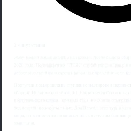
3 минут чтения
Жоау Невеш эмоционально высказался после вылета сбор
2026 года. Полузащитник "ПСЖ" опубликовал обращение,
дебютного турнира и отреагировал на поражение команды
Португалия завершила выступление на мировом первенст
сборной Испании со счётом 0:1. Единственный гол в мат
португальского штаба - команда так и не смогла отыграт
ход встречи во втором тайме. Для Невеша этот турнир ст
мира, и именно этим во многом объясняется особая эмоц
заявления.