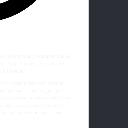
ной Португалии с чемпионата мира
 в котором подвёл итоги своего
 в 1/8 финала.
ве на стадии плей-офф, уступив
че стал роковым для подопечных
ься, несмотря на попытки переломить
ал первым в карьере чемпионатом
иональность его послематчевого