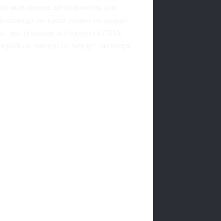
это исполнение детской мечты для
ю команду на таком уровне он назвал
ша, выступление за сборную в США,
орый он никогда не забудет, несмотря