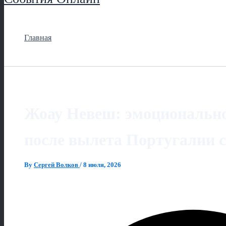
Главная
Жоау Невеш: эмоциональн
после вылета Португалии 
By
Сергей Волков
/
8 июля, 2026